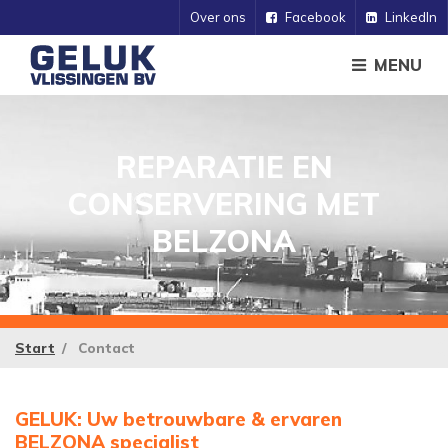
Over ons
Facebook
LinkedIn
MENU
REPARATIE EN
CONSERVERING MET
BELZONA
Start
Contact
GELUK: Uw betrouwbare & ervaren
BELZONA specialist