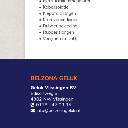
Heftruck klemmenplaten
Kabelisolatie
Klepafdichitngen
Kramverbindingen
Rubber bekleding
Rubber slangen
Verlijmen (triclat)
BELZONA GELUK
Geluk Vlissingen BV:
Edisonweg 8
4382 NW Vlissingen
0118 - 47 09 95
info@belzonageluk.nl