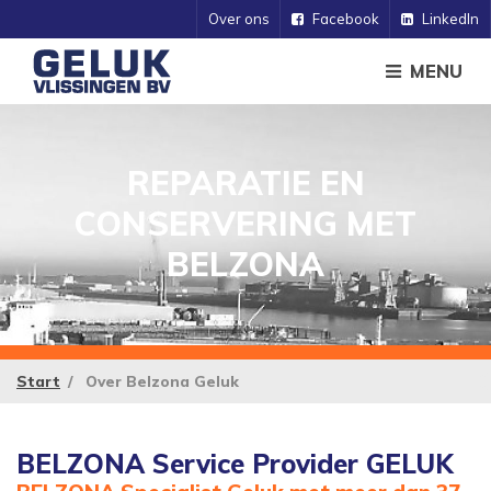
Over ons
Facebook
LinkedIn
MENU
REPARATIE EN
CONSERVERING MET
BELZONA
Start
Over Belzona Geluk
BELZONA Service Provider GELUK